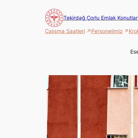
İçeriğe
geç
Tekirdağ Çorlu Emlak Konutları
Çalışma Saatleri
Personelimiz
Kro
Es